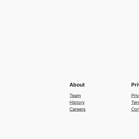
About
Pr
Team
Pri
History
Ter
Careers
Con