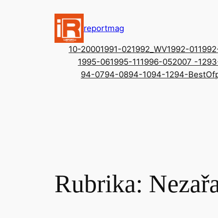
Přeskočit
na
reportmag
obsah
10-2000
1991-02
1992_WV
1992-01
1992
1995-06
1995-11
1996-05
2007 -12
93
94-07
94-08
94-10
94-12
94-BestOf
Rubrika:
Nezař