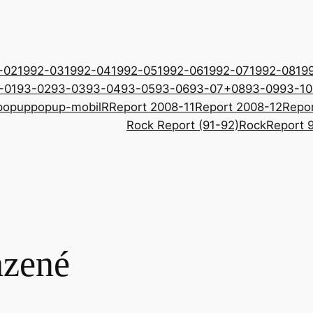
-02
1992-03
1992-04
1992-05
1992-06
1992-07
1992-08
19
-01
93-02
93-03
93-04
93-05
93-06
93-07+08
93-09
93-10
popup
popup-mobil
R
Report 2008-11
Report 2008-12
Repor
Rock Report (91-92)
RockReport 9
azené