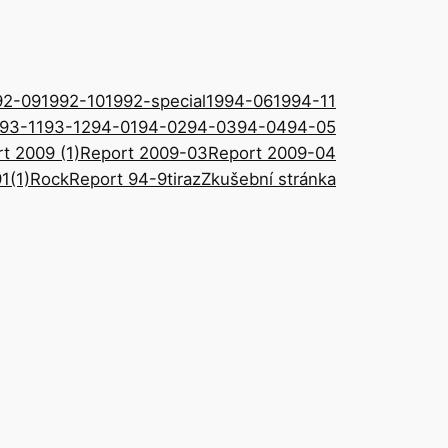
92-09
1992-10
1992-special
1994-06
1994-11
93-11
93-12
94-01
94-02
94-03
94-04
94-05
t 2009 (1)
Report 2009-03
Report 2009-04
1(1)
RockReport 94-9
tiraz
Zkušební stránka